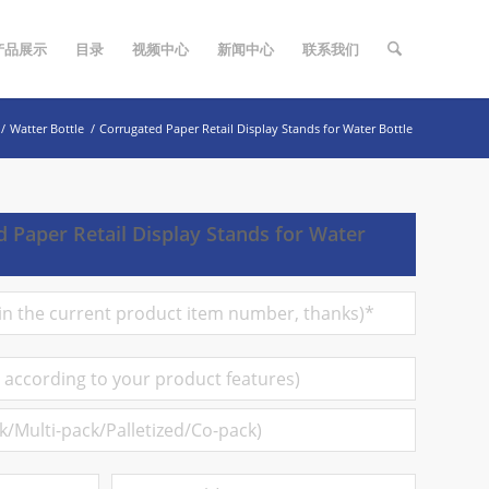
产品展示
目录
视频中心
新闻中心
联系我们
/
Watter Bottle
/
Corrugated Paper Retail Display Stands for Water Bottle
 Paper Retail Display Stands for Water