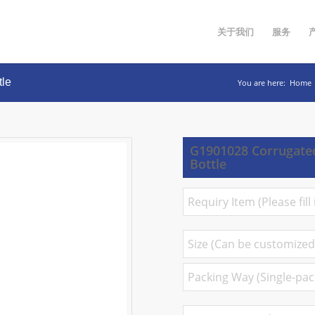
关于我们
服务
tle
You are here:
Home
G1901028 Corrugated
Bottle