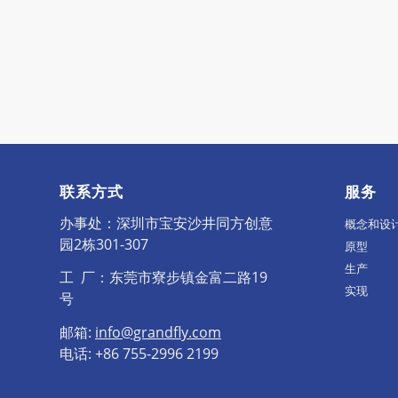
联系方式
服务
办事处：深圳市宝安沙井同方创意
概念和设
园2栋301-307
原型
生产
工 厂：东莞市寮步镇金富二路19
实现
号
邮箱:
info@grandfly.com
电话: +86 755-2996 2199