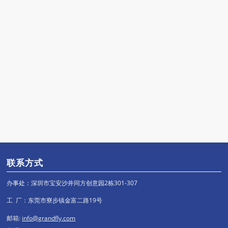
联系方式
办事处：深圳市宝安沙井同方创意园2栋301-307
工 厂：东莞市寮步镇金富二路19号
邮箱:
info@grandfly.com