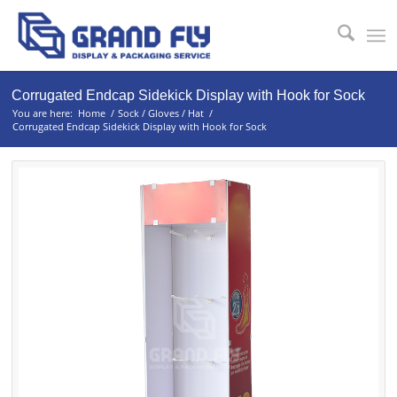
Corrugated Endcap Sidekick Display with Hook for Sock
You are here:
Home
/
Sock / Gloves / Hat
/
Corrugated Endcap Sidekick Display with Hook for Sock