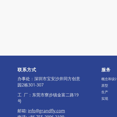
联系方式
服务
办事处：深圳市宝安沙井同方创意
概念和设
园2栋301-307
原型
生产
工 厂：东莞市寮步镇金富二路19
实现
号
邮箱:
info@grandfly.com