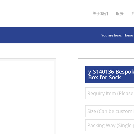
关于我们
服务
You are here:
Home
y-S140136 Bespoke
Box for Sock