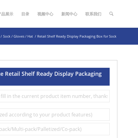
产品展示
目录
视频中心
新闻中心
联系我们
/
Sock / Gloves / Hat
/
Retail Shelf Ready Display Packaging Box for Sock
 Retail Shelf Ready Display Packaging