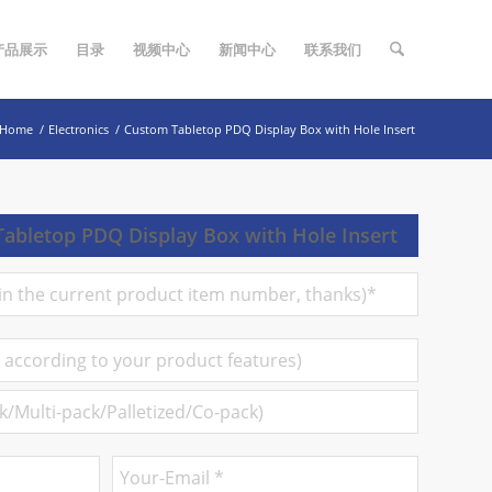
产品展示
目录
视频中心
新闻中心
联系我们
Home
/
Electronics
/
Custom Tabletop PDQ Display Box with Hole Insert
abletop PDQ Display Box with Hole Insert