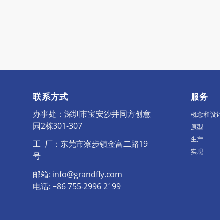
联系方式
服务
办事处：深圳市宝安沙井同方创意
概念和设
园2栋301-307
原型
生产
工 厂：东莞市寮步镇金富二路19
实现
号
邮箱:
info@grandfly.com
电话: +86 755-2996 2199