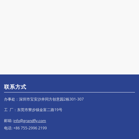
联系方式
办事处：深圳市宝安沙井同方创意园2栋301-307
工 厂：东莞市寮步镇金富二路19号
邮箱:
info@grandfly.com
电话: +86 755-2996 2199