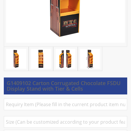
G1409102 Carton Corrugated Chocolate FSDU
Display Stand with Tier & Cells