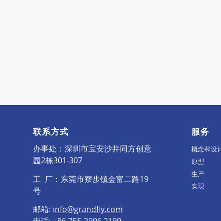
联系方式
服务
办事处：深圳市宝安沙井同方创意
概念和设
园2栋301-307
原型
生产
工 厂：东莞市寮步镇金富二路19
实现
号
邮箱:
info@grandfly.com