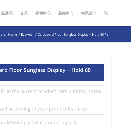
产品展示
目录
视频中心
新闻中心
联系我们
here:
Home
/
Eyewear
/
Cardboard Floor Sunglass Display ~ Hold 60 Pair
rd Floor Sunglass Display ~ Hold 60