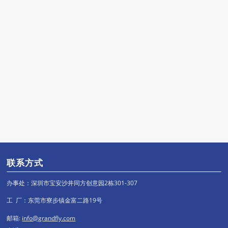
联系方式
办事处：深圳市宝安沙井同方创意园2栋301-307
工 厂：东莞市寮步镇金富二路19号
邮箱:
info@grandfly.com