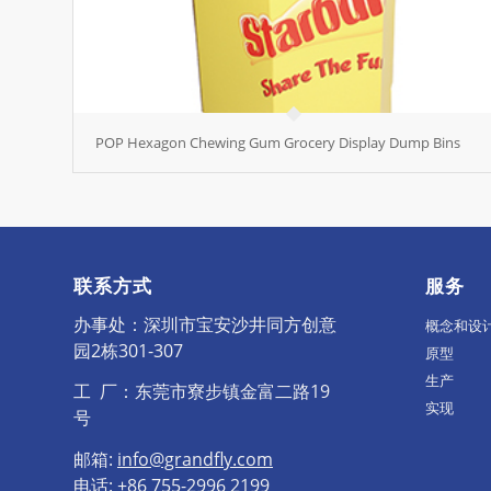
POP Hexagon Chewing Gum Grocery Display Dump Bins
联系方式
服务
办事处：深圳市宝安沙井同方创意
概念和设
园2栋301-307
原型
生产
工 厂：东莞市寮步镇金富二路19
实现
号
邮箱:
info@grandfly.com
电话: +86 755-2996 2199