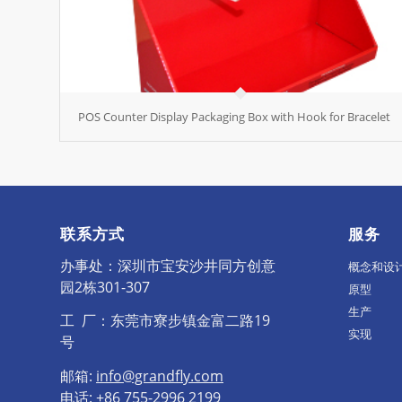
POS Counter Display Packaging Box with Hook for Bracelet
联系方式
服务
办事处：深圳市宝安沙井同方创意
概念和设
园2栋301-307
原型
生产
工 厂：东莞市寮步镇金富二路19
实现
号
邮箱:
info@grandfly.com
电话: +86 755-2996 2199