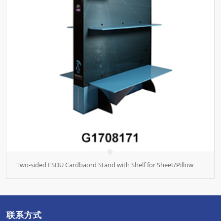
Two-sided FSDU Cardbaord Stand with Shelf for Sheet/Pillow
联系方式